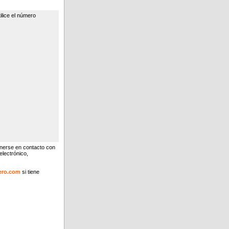
ilice el número
ponerse en contacto con
electrónico,
ero.com
si tiene