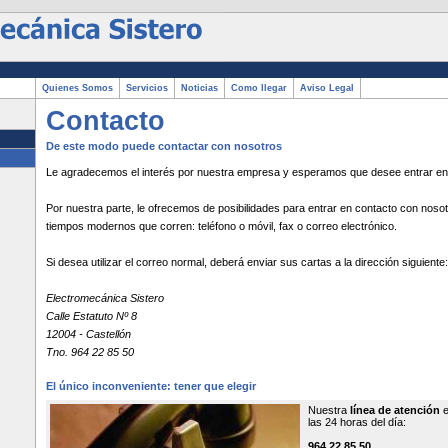
Quienes Somos
Servicios
Noticias
Como llegar
Aviso Legal
Contacto
De este modo puede contactar con nosotros
Le agradecemos el interés por nuestra empresa y esperamos que desee entrar en
Por nuestra parte, le ofrecemos de posibilidades para entrar en contacto con noso
tiempos modernos que corren: teléfono o móvil, fax o correo electrónico.
Si desea utilizar el correo normal, deberá enviar sus cartas a la dirección siguiente:
Electromecánica Sistero
Calle Estatuto Nº 8
12004 - Castellón
Tno. 964 22 85 50
El único inconveniente: tener que elegir
Nuestra
línea de atención
e
las 24 horas del día:
964 22 85 50