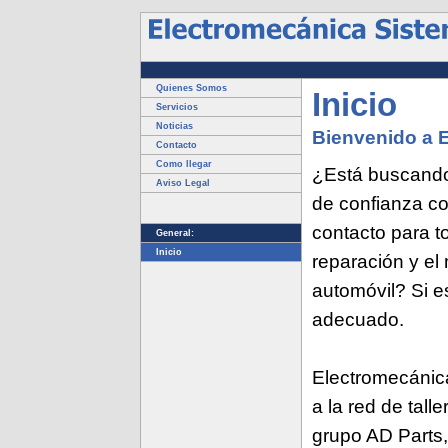
Quienes Somos
Inicio
Servicios
Noticias
Bienvenido a 
Contacto
Como llegar
¿Está buscando
Aviso Legal
de confianza c
contacto para t
General:
Inicio
reparación y el
automóvil? Si es
adecuado.
Electromecánica
a la red de tall
grupo AD Parts,